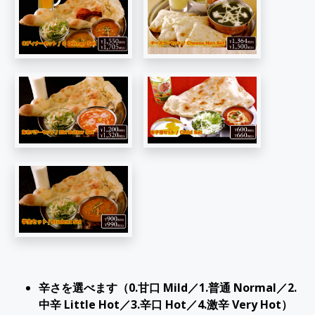
辛さを選べます（0.甘口 Mild／1.普通 Normal／2.
中辛 Little Hot／3.辛口 Hot／4.激辛 Very Hot）